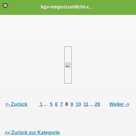
kgv-emporzumlicht-chemnitz
<- Zurück
1
...
5
6
7
8
9
10
11
...
26
Weiter ->
<= Zurück zur Kategorie