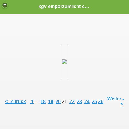
kgv-emporzumlicht-chemnitz
Weiter -
<- Zurück
1
...
18
19
20
21
22
23
24
25
26
>