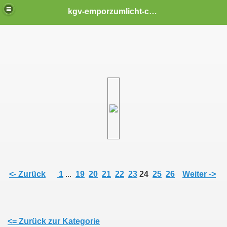
kgv-emporzumlicht-chemnitz
<- Zurück
1
...
19
20
21
22
23
24
25
26
Weiter ->
<= Zurück zur Kategorie